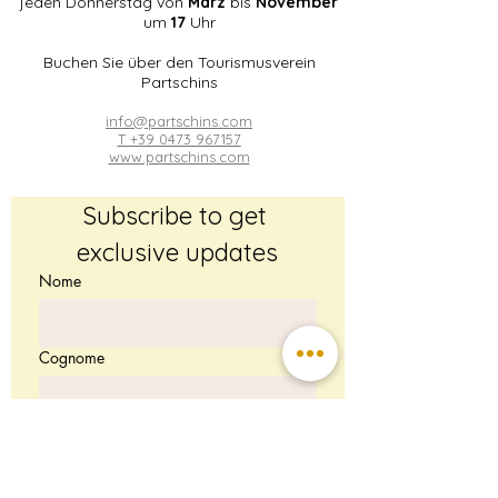
jeden Donnerstag von
März
bis
November
um
17
Uhr
Buchen Sie über den Tourismusverein
Partschins
info@partschins.com
T
+39 0473 967157
www.partschins.com
Subscribe to get 
exclusive updates
Nome
Cognome
Email
*