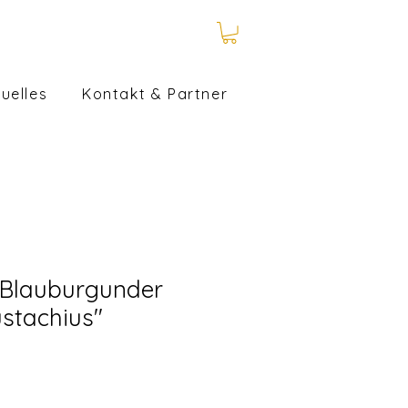
uelles
Kontakt & Partner
 Blauburgunder
ustachius"