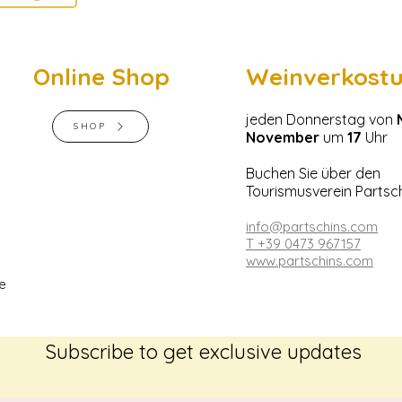
Online Shop
Weinverkost
jeden Donnerstag von
SHOP
November
um
17
Uhr
Buchen Sie über den
Tourismusverein Partsc
info@partschins.com
T
+39 0473 967157
www.partschins.com
e
Subscribe to get exclusive updates