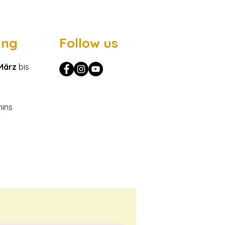
ung
Follow us
März
bis
hins