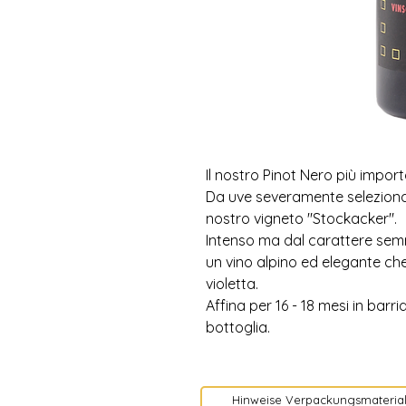
Il nostro Pinot Nero più impor
Da uve severamente seleziona
nostro vigneto "Stockacker".
Intenso ma dal carattere semrp
un vino alpino ed elegante ch
violetta.
Affina per 16 - 18 mesi in barr
bottoglia.
Hinweise Verpackungsmaterial