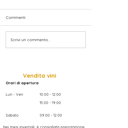
Commenti
Scrivi un commento...
LET GO - Yoga at the
Il nostro Merlot
castel Stachlburg
Wolfsthurn 202
premiato al Mon
Merlot 2025
Vendita vini
Orari di apertura
Lun - Ven
10:00 - 12:00
15:00 - 19:00
Sabato
09:00 - 12:00
Nei mesi invernali, è consigliata prenotazione