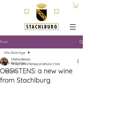
Post
Alle Beiträge
Mattia Bolzan
Alle Beiträge
10 apr 2024
Tempo di lettura: 1 min
OBSISTENS: a new wine
Awards
from Stachlburg