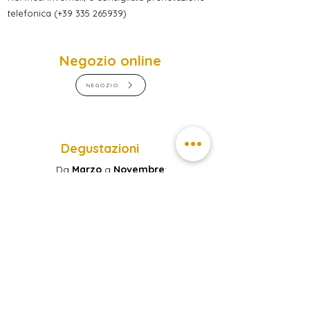
telefonica
(
+39 335 265939)
Negozio online
NEGOZIO
Degustazioni
Da
Marzo
a
Novembre
:
Ogni Giovedì dalle
17.00
Prenotazione tramite l'ufficio turistico di
Parcines
info@partschins.com
T
+39 0473 967157
www.partschins.com
Subscribe to get 