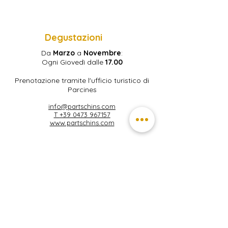
Degustazioni
Da
Marzo
a
Novembre
:
Ogni Giovedì dalle
17.00
Prenotazione tramite l'ufficio turistico di
Parcines
info@partschins.com
T
+39 0473 967157
www.partschins.com
Subscribe to get 
exclusive updates
Nome
Cognome